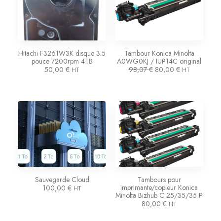
Hitachi F3261W3K disque 3.5
Tambour Konica Minolta
pouce 7200rpm 4TB
A0WG0KJ / IUP14C original
L
L
50,00
€
98,07
€
80,00
€
HT
HT
e
e
p
p
r
r
i
i
Promo !
x
x
i
a
n
c
i
t
t
u
i
e
a
l
l
e
é
s
t
t
Sauvegarde Cloud
Tambours pour
a
imprimante/copieur Konica
100,00
€
HT
i
:
Minolta Bizhub C 25/35/35 P
t
8
80,00
€
HT
0
:
,