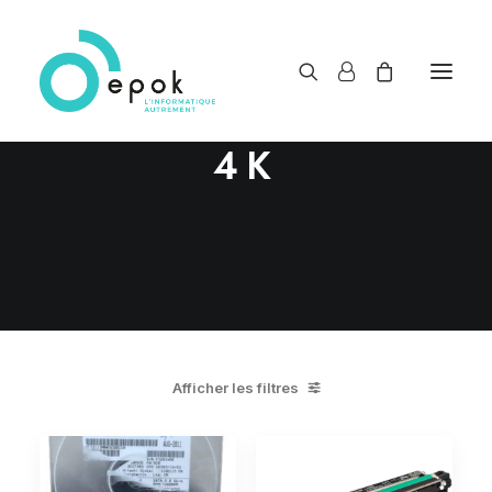
4K
Afficher les filtres
Promo !