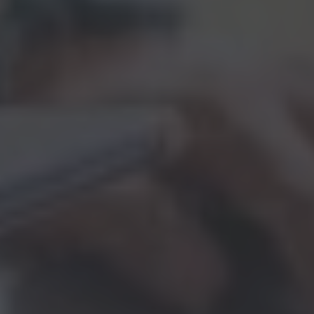
Accès à distance
Dolibarr est full web, il est accessible via une
interface web, il peut être utilisé à distance, ce qui
facilite le travail en équipe et la collaboration
entre les différents services de l'entreprise.
Intégration avec d'autres systèmes
Dolibarr peut être intégré avec d'autres systèmes
de l'entreprise, tels que des systèmes de
comptabilité, des systèmes de gestion des
ressources humaines et des systèmes de gestion de
la production.