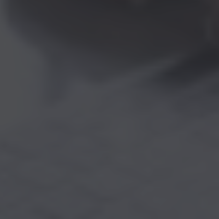
Personnalisation
Dolibarr peut être personnalisé en fonction des
besoins spécifiques de l'entreprise, ce qui permet de
créer des fonctionnalités sur mesure pour répondre
aux exigences de l'entreprise.
Rapports et analyses
Dolibarr permet de générer des rapports et des