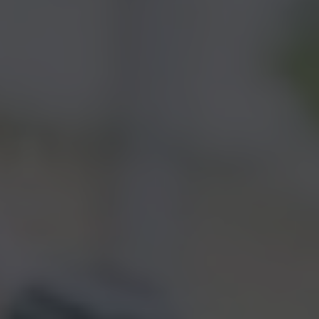
campagnes marketing ciblées, et de suivre les
performances des ventes.
Gestion des ressources de l'entreprise
Dolibarr permet de gérer les ressources de
l'entreprise, notamment la gestion des stocks, la
gestion de la production, la gestion des achats et
des approvisionnements, la gestion des finances, la
gestion des ressources humaines et la gestion de la
logistique.