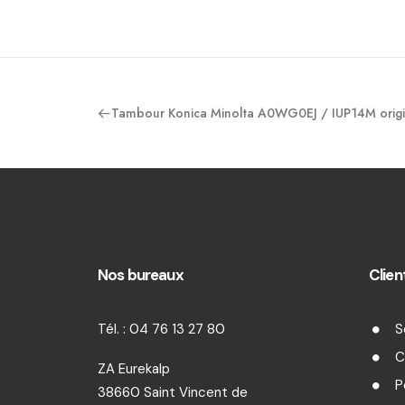
Tambour Konica Minolta A0WG0EJ / IUP14M origi
Nos bureaux
Clien
Tél. : 04 76 13 27 80
S
C
ZA Eurekalp
P
38660 Saint Vincent de