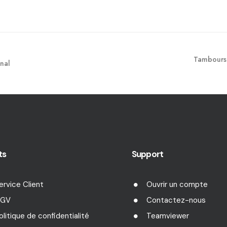
Tambours 
nal
ts
Support
ervice Client
Ouvrir un compte
GV
Contactez-nous
olitique de confidentialité
Teamviewer